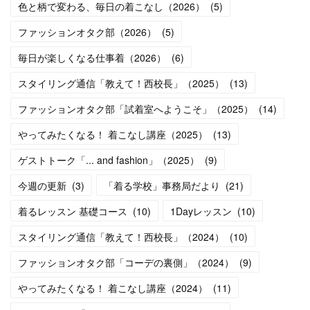
色と柄で変わる、毎日の着こなし（2026）
(
5
)
ファッションオタク部（2026）
(
5
)
毎日が楽しくなる仕事着（2026）
(
6
)
スタイリング通信「教えて！西校長」（2025）
(
13
)
ファッションオタク部「試着室へようこそ」（2025）
(
14
)
やってみたくなる！ 着こなし講座（2025）
(
13
)
ゲストトーク「... and fashion」（2025）
(
9
)
今週の更新
(
3
)
「着る学校」事務局だより
(
21
)
着るレッスン 基礎コース
(
10
)
1Dayレッスン
(
10
)
スタイリング通信「教えて！西校長」（2024）
(
10
)
ファッションオタク部「コーデの裏側」（2024）
(
9
)
やってみたくなる！ 着こなし講座（2024）
(
11
)