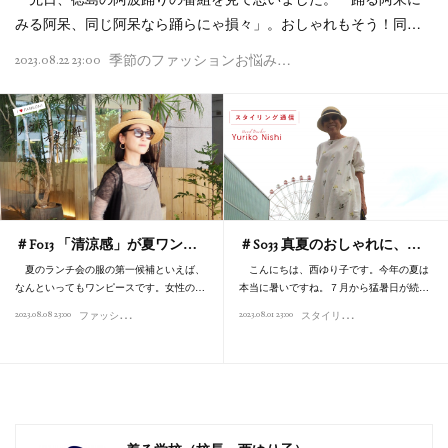
みる阿呆、同じ阿呆なら踊らにゃ損々」。おしゃれもそう！同…
季節のファッションお悩み相談（2023）
2023.08.22 23:00
＃F013 「清涼感」が夏ワン…
＃S033 真夏のおしゃれに、…
夏のランチ会の服の第一候補といえば、
こんにちは、西ゆり子です。今年の夏は
なんといってもワンピースです。女性の…
本当に暑いですね。７月から猛暑日が続…
フ
ァッションオタク部（2023）
ス
タイリング通信（2023）
2023.08.08 23:00
2023.08.01 23:00