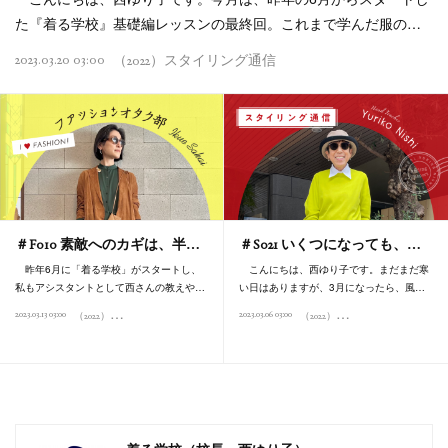
た『着る学校』基礎編レッスンの最終回。これまで学んだ服の…
2023.03.20 03:00
（2022）スタイリング通信
＃F010 素敵へのカギは、半…
＃S021 いくつになっても、…
昨年6月に「着る学校」がスタートし、
こんにちは、西ゆり子です。まだまだ寒
私もアシスタントとして西さんの教えや…
い日はありますが、3月になったら、風…
（
2022）ファッションオタク部
（
2022）スタイリング通信
2023.03.13 03:00
2023.03.06 03:00