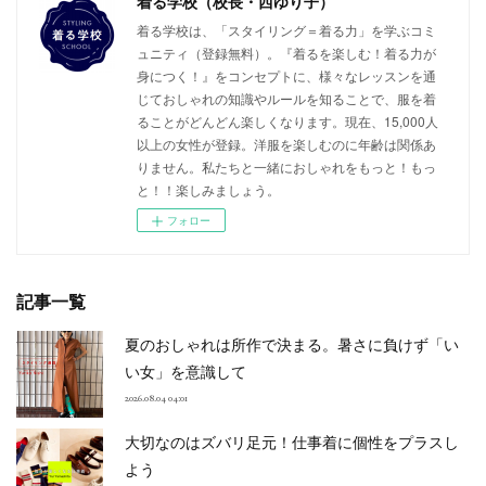
着る学校（校長・西ゆり子）
着る学校は、「スタイリング＝着る力」を学ぶコミ
ュニティ（登録無料）。『着るを楽しむ！着る力が
身につく！』をコンセプトに、様々なレッスンを通
じておしゃれの知識やルールを知ることで、服を着
ることがどんどん楽しくなります。現在、15,000人
以上の女性が登録。洋服を楽しむのに年齢は関係あ
りません。私たちと一緒におしゃれをもっと！もっ
と！！楽しみましょう。
フォロー
記事一覧
夏のおしゃれは所作で決まる。暑さに負けず「い
い女」を意識して
2026.08.04 04:01
大切なのはズバリ足元！仕事着に個性をプラスし
よう