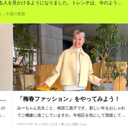
る人を見かけるようになりました。トレンチは、今のよう…
）
今週の更新
…
「梅春ファッション」をやってみよう！
この
みーちゃん先生こと、桐原三惠子です。新しい年をおしゃれ
は…
でご機嫌に過ごしていますか。年相応を気にして我慢して…
2026.01.20 01:38
やってみたくなる！ 着こなし講座（2025）