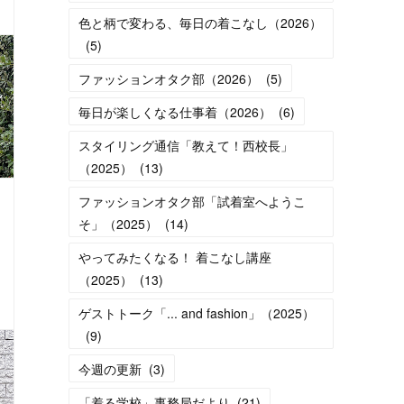
色と柄で変わる、毎日の着こなし（2026）
(
5
)
ファッションオタク部（2026）
(
5
)
毎日が楽しくなる仕事着（2026）
(
6
)
スタイリング通信「教えて！西校長」
（2025）
(
13
)
ファッションオタク部「試着室へようこ
そ」（2025）
(
14
)
やってみたくなる！ 着こなし講座
（2025）
(
13
)
ゲストトーク「... and fashion」（2025）
(
9
)
今週の更新
(
3
)
「着る学校」事務局だより
(
21
)