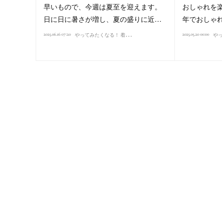
早いもので、今週は夏至を迎えます。
おしゃれを
日に日に暑さが増し、夏の盛りに近…
年でおしゃ
や
ってみたくなる！ 着こなし講座（2025）
2025.06.16 07:20
2025.05.20 00:00