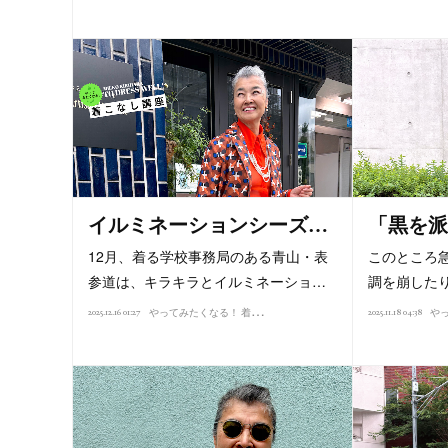
イルミネーションシーズ…
「黒を派
12月、着る学校事務局のある青山・表
このところ
参道は、キラキラとイルミネーショ…
調を崩した
や
ってみたくなる！ 着こなし講座（2025）
2025.12.16 01:27
2025.11.18 04:38