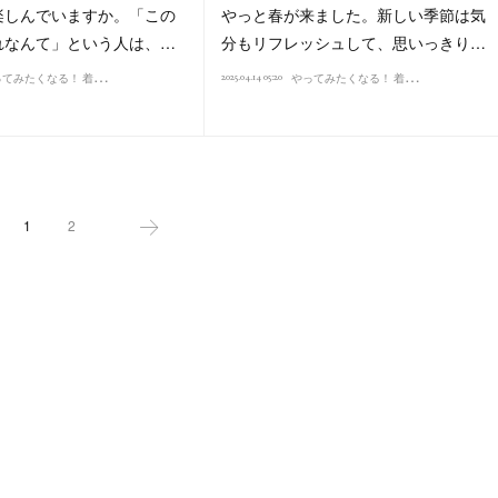
楽しんでいますか。「この
やっと春が来ました。新しい季節は気
れなんて」という人は、…
分もリフレッシュして、思いっきり…
や
ってみたくなる！ 着こなし講座（2025）
や
ってみたくなる！ 着こなし講座（2025）
2025.04.14 05:20
1
2