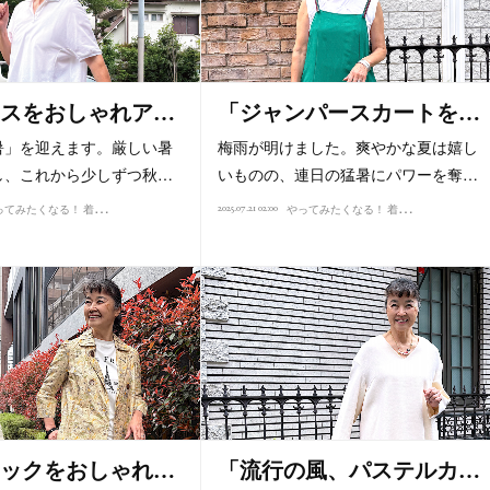
スをおしゃれア…
「ジャンパースカートを…
暑」を迎えます。厳しい暑
梅雨が明けました。爽やかな夏は嬉し
し、これから少しずつ秋…
いものの、連日の猛暑にパワーを奪…
や
ってみたくなる！ 着こなし講座（2025）
や
ってみたくなる！ 着こなし講座（2025）
2025.07.21 02:00
ックをおしゃれ…
「流行の風、パステルカ…