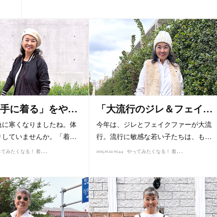
手に着る」をや…
「大流行のジレ＆フェイ…
急に寒くなりましたね。体
今年は、ジレとフェイクファーが大流
りしていませんか。「着…
行。流行に敏感な若い子たちは、も…
や
ってみたくなる！ 着こなし講座（2025）
や
ってみたくなる！ 着こなし講座（2025）
2025.10.22 03:44