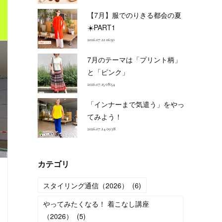
【7月】服でのりきる都会の夏
☀️PART1
2026.07.21 06:50
7月のテーマは「プリント柄」
と「ピンク」
2026.07.15 08:54
「インナーまで気遣う」をやっ
てみよう！
2026.07.14 09:38
カテゴリ
スタイリング通信（2026）
(
6
)
やってみたくなる！ 着こなし講座
（2026）
(
5
)