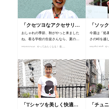
「クセツヨなアクセサリ…
「ソック
おしゃれの季節、秋がやっと来ました
今週は「処
ね。着る学校の生徒さんなら、夏の…
さの峠を越
や
ってみたくなる！ 着こなし講座（2025）
2025.09.23 04:42
2025.08.17 06:18
「Tシャツを美しく快適…
「チュニ