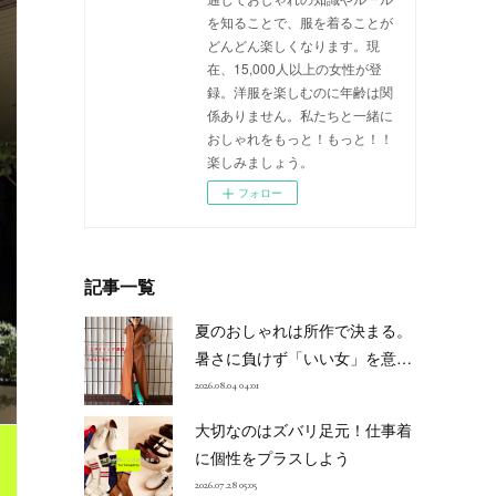
を知ることで、服を着ることが
どんどん楽しくなります。現
在、15,000人以上の女性が登
録。洋服を楽しむのに年齢は関
係ありません。私たちと一緒に
おしゃれをもっと！もっと！！
楽しみましょう。
フォロー
記事一覧
夏のおしゃれは所作で決まる。
暑さに負けず「いい女」を意…
2026.08.04 04:01
大切なのはズバリ足元！仕事着
に個性をプラスしよう
2026.07.28 05:05