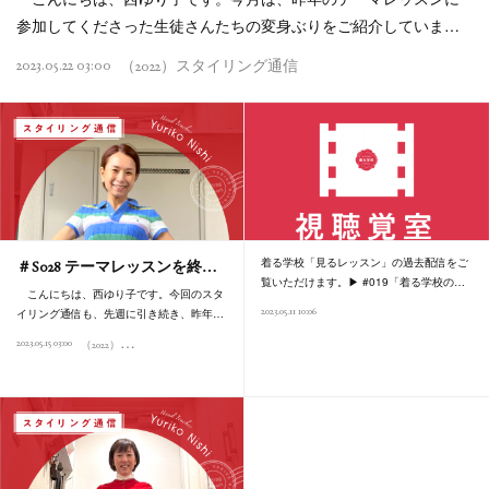
参加してくださった生徒さんたちの変身ぶりをご紹介していま…
2023.05.22 03:00
（2022）スタイリング通信
着る学校「見るレッスン」の過去配信をご
＃S028 テーマレッスンを終…
覧いただけます。▶︎ #019「着る学校の…
こんにちは、西ゆり子です。今回のスタ
2023.05.11 10:06
イリング通信も、先週に引き続き、昨年…
（
2022）スタイリング通信
2023.05.15 03:00