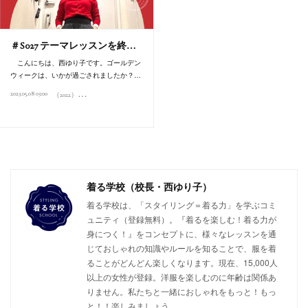
＃S027 テーマレッスンを終…
こんにちは、西ゆり子です。ゴールデン
ウィークは、いかが過ごされましたか？…
（
2022）スタイリング通信
2023.05.08 03:00
着る学校（校長・西ゆり子）
着る学校は、「スタイリング＝着る力」を学ぶコミ
ュニティ（登録無料）。『着るを楽しむ！着る力が
身につく！』をコンセプトに、様々なレッスンを通
じておしゃれの知識やルールを知ることで、服を着
ることがどんどん楽しくなります。現在、15,000人
以上の女性が登録。洋服を楽しむのに年齢は関係あ
りません。私たちと一緒におしゃれをもっと！もっ
と！！楽しみましょう。