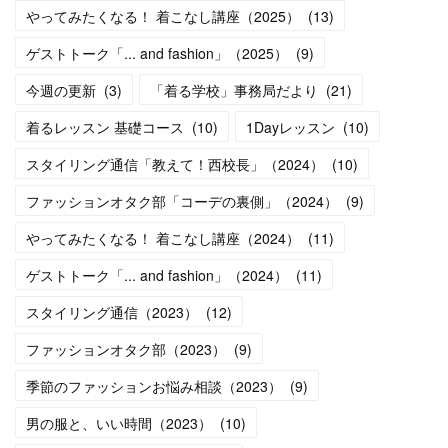
やってみたくなる！ 着こなし講座（2025）
(
13
)
ゲストトーク「... and fashion」（2025）
(
9
)
今週の更新
(
3
)
「着る学校」事務局だより
(
21
)
着るレッスン 基礎コース
(
10
)
1Dayレッスン
(
10
)
スタイリング通信「教えて！西校長」（2024）
(
10
)
ファッションオタク部「コーデの裏側」（2024）
(
9
)
やってみたくなる！ 着こなし講座（2024）
(
11
)
ゲストトーク「... and fashion」（2024）
(
11
)
スタイリング通信（2023）
(
12
)
ファッションオタク部（2023）
(
9
)
季節のファッションお悩み相談（2023）
(
9
)
男の服と、いい時間（2023）
(
10
)