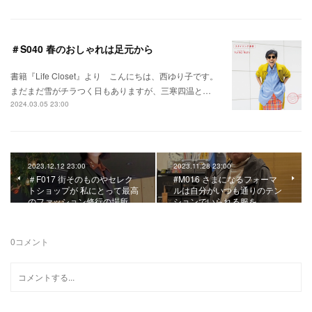
＃S040 春のおしゃれは足元から
書籍『Life Closet』より こんにちは、西ゆり子です。
まだまだ雪がチラつく日もありますが、三寒四温と…
2024.03.05 23:00
2023.12.12 23:00
2023.11.28 23:00
＃F017 街そのものやセレク
#M016 さまになるフォーマ
トショップが 私にとって最高
ルは自分がいつも通りのテン
のファッション修行の場所
ションでいられる服を
0
コメント