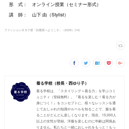
形 式： オンライン授業（セミナー形式）
講 師： 山下 由（Stylist）
ファッションオタク部「試着室へようこそ」（2025）
(
14
)
着る学校（校長・西ゆり子）
着る学校は、「スタイリング＝着る力」を学ぶコミ
ュニティ（登録無料）。『着るを楽しむ！着る力が
身につく！』をコンセプトに、様々なレッスンを通
じておしゃれの知識やルールを知ることで、服を着
ることがどんどん楽しくなります。現在、15,000人
以上の女性が登録。洋服を楽しむのに年齢は関係あ
りません。私たちと一緒におしゃれをもっと！もっ