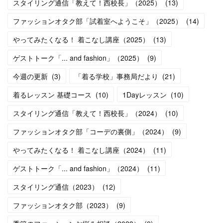
スタイリング通信「教えて！西校長」（2025）
(
13
)
ファッションオタク部「試着室へようこそ」（2025）
(
14
)
やってみたくなる！ 着こなし講座（2025）
(
13
)
ゲストトーク「... and fashion」（2025）
(
9
)
今週の更新
(
3
)
「着る学校」事務局だより
(
21
)
着るレッスン 基礎コース
(
10
)
1Dayレッスン
(
10
)
スタイリング通信「教えて！西校長」（2024）
(
10
)
ファッションオタク部「コーデの裏側」（2024）
(
9
)
やってみたくなる！ 着こなし講座（2024）
(
11
)
ゲストトーク「... and fashion」（2024）
(
11
)
スタイリング通信（2023）
(
12
)
ファッションオタク部（2023）
(
9
)