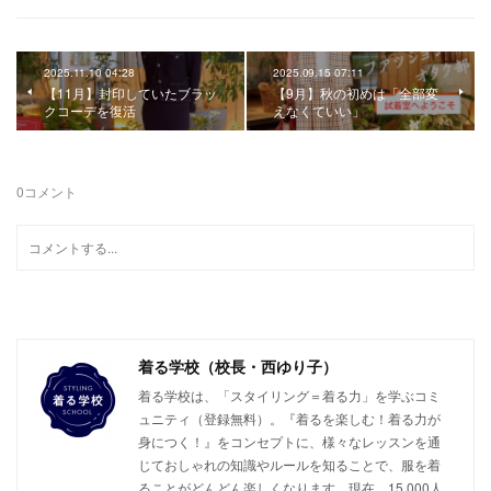
2025.11.10 04:28
2025.09.15 07:11
【11月】封印していたブラッ
【9月】秋の初めは「全部変
クコーデを復活
えなくていい」
0
コメント
着る学校（校長・西ゆり子）
着る学校は、「スタイリング＝着る力」を学ぶコミ
ュニティ（登録無料）。『着るを楽しむ！着る力が
身につく！』をコンセプトに、様々なレッスンを通
じておしゃれの知識やルールを知ることで、服を着
ることがどんどん楽しくなります。現在、15,000人