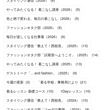
スタイリング通信（2026）
(
6
)
やってみたくなる！ 着こなし講座（2026）
(
5
)
色と柄で変わる、毎日の着こなし（2026）
(
5
)
ファッションオタク部（2026）
(
5
)
毎日が楽しくなる仕事着（2026）
(
6
)
スタイリング通信「教えて！西校長」（2025）
(
13
)
ファッションオタク部「試着室へようこそ」（2025）
(
14
)
やってみたくなる！ 着こなし講座（2025）
(
13
)
ゲストトーク「... and fashion」（2025）
(
9
)
今週の更新
(
3
)
「着る学校」事務局だより
(
21
)
着るレッスン 基礎コース
(
10
)
1Dayレッスン
(
10
)
スタイリング通信「教えて！西校長」（2024）
(
10
)
ファッションオタク部「コーデの裏側」（2024）
(
9
)