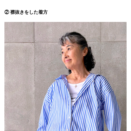
② 襟抜きをした着方