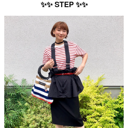
✨✨ STEP ✨✨