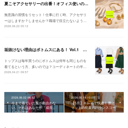
夏こそアクセサリーの出番！オフィス使いの秘訣を知ろう
無意識の習慣をリセット！仕事に行く時、アクセサリ
ーはしますか？しませんか？職場で目立たないよう…
2026.06.22 05:12
垢抜けない理由はボトムスにある！ Vol.1 スカートを攻略しよう
トップスは毎年買うのにボトムスは何年も同じものを
着てるという方、多いのでは？コーディネートの半…
2026.04.21 09:57
2026.06.02 06:52
2026.05.19 10:00
今まで着ていた服が似合わな
【5月】キレイで快適！ 艶と
い。それはあなたが「成長」
マットの初夏のバランスコー
した証です
デ