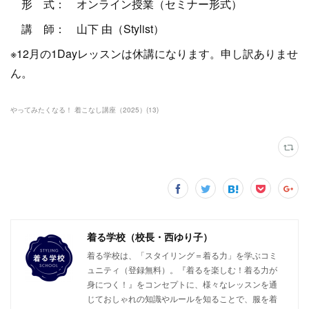
形 式： オンライン授業（セミナー形式）
講 師： 山下 由（Stylist）
※12月の1Dayレッスンは休講になります。申し訳ありませ
ん。
やってみたくなる！ 着こなし講座（2025）
(
13
)
着る学校（校長・西ゆり子）
着る学校は、「スタイリング＝着る力」を学ぶコミ
ュニティ（登録無料）。『着るを楽しむ！着る力が
身につく！』をコンセプトに、様々なレッスンを通
じておしゃれの知識やルールを知ることで、服を着