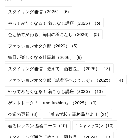
スタイリング通信（2026）
(
6
)
やってみたくなる！ 着こなし講座（2026）
(
5
)
色と柄で変わる、毎日の着こなし（2026）
(
5
)
ファッションオタク部（2026）
(
5
)
毎日が楽しくなる仕事着（2026）
(
6
)
スタイリング通信「教えて！西校長」（2025）
(
13
)
ファッションオタク部「試着室へようこそ」（2025）
(
14
)
やってみたくなる！ 着こなし講座（2025）
(
13
)
ゲストトーク「... and fashion」（2025）
(
9
)
今週の更新
(
3
)
「着る学校」事務局だより
(
21
)
着るレッスン 基礎コース
(
10
)
1Dayレッスン
(
10
)
スタイリング通信「教えて！西校長」（2024）
(
10
)