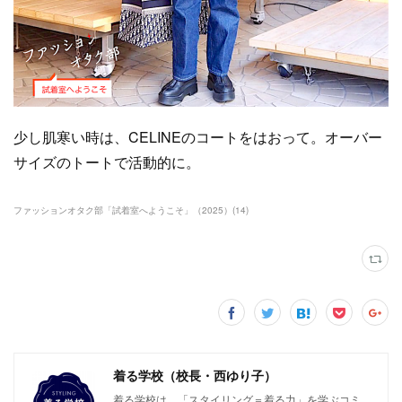
少し肌寒い時は、CELINEのコートをはおって。オーバー
サイズのトートで活動的に。
ファッションオタク部「試着室へようこそ」（2025）
(
14
)
着る学校（校長・西ゆり子）
着る学校は、「スタイリング＝着る力」を学ぶコミ