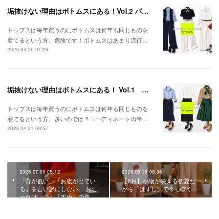
垢抜けない理由はボトムスにある！Vol.2 パンツを攻略しよう
トップスは毎年買うのにボトムスは何年も同じものを
着てるという方、危険です！ボトムスはあまり流行…
2026.05.26 04:26
垢抜けない理由はボトムスにある！ Vol.1 スカートを攻略しよう
トップスは毎年買うのにボトムスは何年も同じものを
着てるという方、多いのでは？コーディネートの半…
2026.04.21 09:57
2026.07.06 05:12
2026.06.16 08:36
「背が低い」「お腹が出てい
【6月】小物が映える初夏だ
る」を言い訳にしない。 おし
から「はずし」で今っぽく
ゃれはいつも「攻め」の姿…