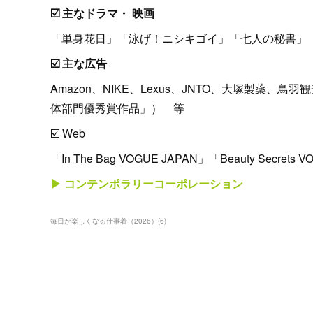
☑️ 主なドラマ・ 映画
「単身花日」「泳げ！ニシキゴイ」「七人の秘書」
☑️ 主な広告
Amazon、NIKE、Lexus、JNTO、大塚製薬
体部門優秀賞作品」） 等
☑️ Web
「In The Bag VOGUE JAPAN」「Beauty Secrets
▶︎ コンテンポラリーコーポレーション
毎日が楽しくなる仕事着（2026）
(
6
)