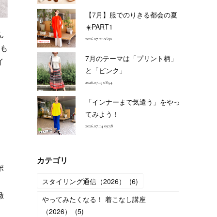
【7月】服でのりきる都会の夏
☀️PART1
ん
2026.07.21 06:50
誰も
7月のテーマは「プリント柄」
イ
と「ピンク」
2026.07.15 08:54
「インナーまで気遣う」をやっ
てみよう！
2026.07.14 09:38
カテゴリ
ポ
、
スタイリング通信（2026）
(
6
)
緻
やってみたくなる！ 着こなし講座
（2026）
(
5
)