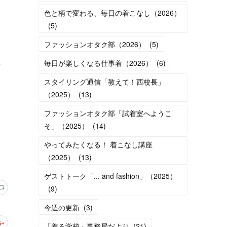
色と柄で変わる、毎日の着こなし（2026）
(
5
)
ファッションオタク部（2026）
(
5
)
毎日が楽しくなる仕事着（2026）
(
6
)
治
スタイリング通信「教えて！西校長」
（2025）
(
13
)
ファッションオタク部「試着室へようこ
そ」（2025）
(
14
)
やってみたくなる！ 着こなし講座
（2025）
(
13
)
ゲストトーク「... and fashion」（2025）
(
9
)
今週の更新
(
3
)
「着る学校」事務局だより
(
21
)