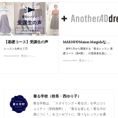
【基礎コース】受講生の声
MARNIやMaison Margielaな…
レッスンを終えて①
来年1月から開講する「着るレッスン 基
礎コース（第4期）」の受講者全員に、…
着
るレッスン 基礎コース
2024.04.04 03:05
着
るレッスン 基礎コース
2023.12.15 08:00
着る学校（校長・西ゆり子）
着る学校は、「スタイリング＝着る力」を学ぶコミ
ュニティ（登録無料）。『着るを楽しむ！着る力が
身につく！』をコンセプトに、様々なレッスンを通