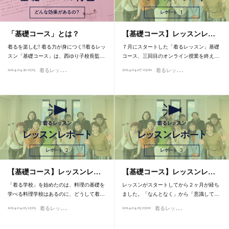
「基礎コース」とは？
【基礎コース】レッスンレ…
着るを楽しむ! 着る力が身につく!!着るレッ
７月にスタートした「着るレッスン」基礎
スン「基礎コース」は、西ゆり子校長監…
コース、三回目のオンライン授業を終え…
着
るレッスン 基礎コース
着
るレッスン 基礎コース
2024.04.30 03:15
2024.04.07 03:00
【基礎コース】レッスンレ…
【基礎コース】レッスンレ…
「着る学校」を始めたのは、料理の基礎を
レッスンがスタートしてから２ヶ月が経ち
学べる料理学校はあるのに、どうして着…
ました。「なんとなく」から「意識して…
着
るレッスン 基礎コース
着
るレッスン 基礎コース
2024.04.05 23:05
2024.04.05 03:00