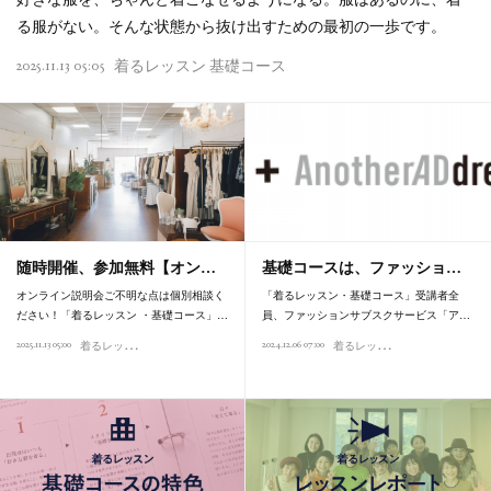
る服がない。そんな状態から抜け出すための最初の一歩です。
2025.11.13 05:05
着るレッスン 基礎コース
随時開催、参加無料【オン…
基礎コースは、ファッショ…
オンライン説明会ご不明な点は個別相談く
「着るレッスン・基礎コース」受講者全
ださい！「着るレッスン ・基礎コース」…
員、ファッションサブスクサービス「ア…
着
るレッスン 基礎コース
着
るレッスン 基礎コース
2025.11.13 05:00
2024.12.06 07:00