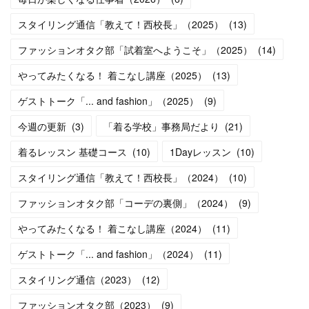
スタイリング通信「教えて！西校長」（2025）
(
13
)
ファッションオタク部「試着室へようこそ」（2025）
(
14
)
やってみたくなる！ 着こなし講座（2025）
(
13
)
ゲストトーク「... and fashion」（2025）
(
9
)
今週の更新
(
3
)
「着る学校」事務局だより
(
21
)
着るレッスン 基礎コース
(
10
)
1Dayレッスン
(
10
)
スタイリング通信「教えて！西校長」（2024）
(
10
)
ファッションオタク部「コーデの裏側」（2024）
(
9
)
やってみたくなる！ 着こなし講座（2024）
(
11
)
ゲストトーク「... and fashion」（2024）
(
11
)
スタイリング通信（2023）
(
12
)
ファッションオタク部（2023）
(
9
)