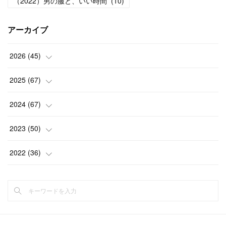
（2022）男の服と、いい時間
(
10
)
アーカイブ
2026
(
45
)
(
1
)
2025
(
67
)
(
5
)
(
4
)
2024
(
67
)
(
5
)
(
9
)
(
7
)
2023
(
50
)
(
5
)
(
6
)
(
5
)
(
5
)
2022
(
36
)
(
4
)
(
5
)
(
5
)
(
4
)
(
4
)
(
15
)
(
5
)
(
5
)
(
4
)
(
4
)
(
6
)
(
5
)
(
5
)
(
4
)
(
5
)