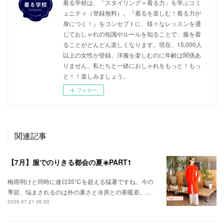
着る学校は、「スタイリング＝着る力」を学ぶコミ
ュニティ（登録無料）。『着るを楽しむ！着る力が
身につく！』をコンセプトに、様々なレッスンを通
じておしゃれの知識やルールを知ることで、服を着
ることがどんどん楽しくなります。現在、15,000人
以上の女性が登録。洋服を楽しむのに年齢は関係あ
りません。私たちと一緒におしゃれをもっと！もっ
と！！楽しみましょう。
フォロー
関連記事
【7月】服でのりきる都会の夏☀️PART1
梅雨明けと同時に連日35℃を超える猛暑ですね。今の
季節、悩まされるのは外の暑さと冷房との寒暖差。…
2026.07.21 06:50