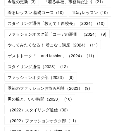
今週の更新
(
3
)
「着る学校」事務局だより
(
21
)
着るレッスン 基礎コース
(
10
)
1Dayレッスン
(
10
)
スタイリング通信「教えて！西校長」（2024）
(
10
)
ファッションオタク部「コーデの裏側」（2024）
(
9
)
やってみたくなる！ 着こなし講座（2024）
(
11
)
ゲストトーク「... and fashion」（2024）
(
11
)
スタイリング通信（2023）
(
12
)
ファッションオタク部（2023）
(
9
)
季節のファッションお悩み相談（2023）
(
9
)
男の服と、いい時間（2023）
(
10
)
（2022）スタイリング通信
(
32
)
（2022）ファッションオタク部
(
11
)