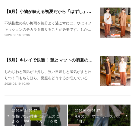
【6月】小物が映える初夏だから「はずし」で今っぽく
不快指数の高い梅雨を気分よく過ごすには、やはりフ
ァッションのチカラを借りることが必要です。しか…
2026.06.16 08:36
【5月】キレイで快適！ 艶とマットの初夏のバランスコーデ
じわじわと気温が上昇し、強い日差しと湿気がまとわ
りつく日もちらほら。夏服をどうするか悩んでいる…
2026.05.19 10:00
2026.04.21 09:57
2026.04.08 08:27
垢抜けない理由はボトムスに
4月のテーマは「レース」と
ある！ Vol.1 スカートを攻
「白」
略しよう