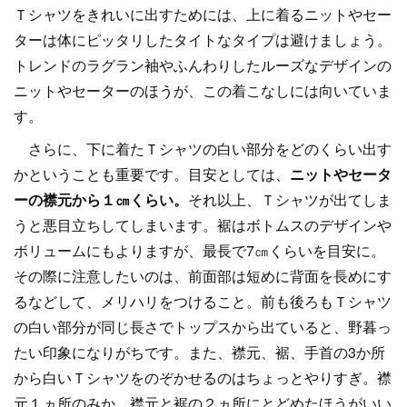
Ｔシャツをきれいに出すためには、上に着るニットやセー
ターは体にピッタリしたタイトなタイプは避けましょう。
トレンドのラグラン袖やふんわりしたルーズなデザインの
ニットやセーターのほうが、この着こなしには向いていま
す。
さらに、下に着たＴシャツの白い部分をどのくらい出す
かということも重要です。目安としては、
ニットやセータ
ーの襟元から１㎝くらい。
それ以上、Ｔシャツが出てしま
うと悪目立ちしてしまいます。裾はボトムスのデザインや
ボリュームにもよりますが、最長で7㎝くらいを目安に。
その際に注意したいのは、前面部は短めに背面を長めにす
るなどして、メリハリをつけること。前も後ろもＴシャツ
の白い部分が同じ長さでトップスから出ていると、野暮っ
たい印象になりがちです。また、襟元、裾、手首の3か所
から白いＴシャツをのぞかせるのはちょっとやりすぎ。襟
元１ヵ所のみか、襟元と裾の２ヵ所にとどめたほうがいい