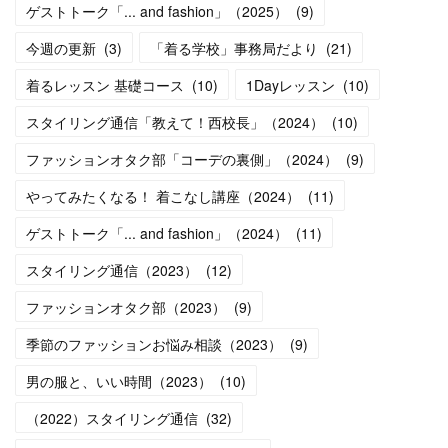
ゲストトーク「... and fashion」（2025）
(
9
)
今週の更新
(
3
)
「着る学校」事務局だより
(
21
)
着るレッスン 基礎コース
(
10
)
1Dayレッスン
(
10
)
スタイリング通信「教えて！西校長」（2024）
(
10
)
ファッションオタク部「コーデの裏側」（2024）
(
9
)
やってみたくなる！ 着こなし講座（2024）
(
11
)
ゲストトーク「... and fashion」（2024）
(
11
)
スタイリング通信（2023）
(
12
)
ファッションオタク部（2023）
(
9
)
季節のファッションお悩み相談（2023）
(
9
)
男の服と、いい時間（2023）
(
10
)
（2022）スタイリング通信
(
32
)