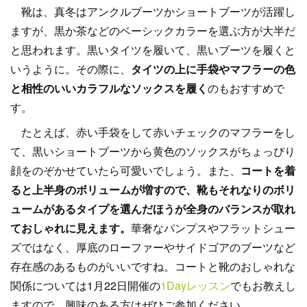
靴は、真冬はアンクルブーツかショートブーツが活躍し
ますが、黒か茶などのベーシックカラーを選ぶ方が大半だ
と思われます。黒いタイツを履いて、黒いブーツを履くと
いうように。その際に、
タイツの上に手袋やマフラーの色
と相性のいいカラフルなソックスを履く
のもおすすめで
す。
たとえば、赤い手袋をして赤いチェックのマフラーをし
て、黒いショートブーツから黄色のソックスがちょっぴり
顔をのぞかせていたら可愛いでしょう。また、
コートを着
ると上半身のボリュームが増すので、靴もそれなりのボリ
ュームがあるタイプを選んだほうが全身のバランスが取れ
ておしゃれに見えます。
華奢なパンプスやフラットシュー
ズではなく、厚底のローファーやサイドゴアのブーツなど
存在感のあるものがいいですね。コートと靴のおしゃれな
関係については1月22日開催の
1Dayレッスン
でもお教えし
ますので、興味のある方はぜひご参加ください。