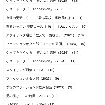
やってみたくなる！ 着こなし講座（2025）
(
13
)
ゲストトーク「... and fashion」（2025）
(
9
)
今週の更新
(
3
)
「着る学校」事務局だより
(
21
)
着るレッスン 基礎コース
(
10
)
1Dayレッスン
(
10
)
スタイリング通信「教えて！西校長」（2024）
(
10
)
ファッションオタク部「コーデの裏側」（2024）
(
9
)
やってみたくなる！ 着こなし講座（2024）
(
11
)
ゲストトーク「... and fashion」（2024）
(
11
)
スタイリング通信（2023）
(
12
)
ファッションオタク部（2023）
(
9
)
季節のファッションお悩み相談（2023）
(
9
)
男の服と、いい時間（2023）
(
10
)
（2022）スタイリング通信
(
32
)