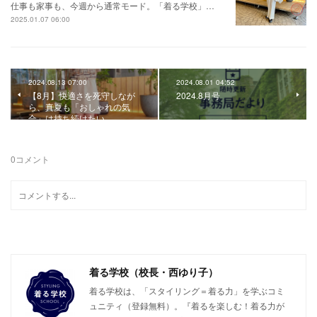
仕事も家事も、今週から通常モード。「着る学校」…
2025.01.07 06:00
2024.08.13 07:00
2024.08.01 04:52
【8月】快適さを死守しなが
2024.8月号
ら、真夏も「おしゃれの気
合」は持ち続けたい
0
コメント
着る学校（校長・西ゆり子）
着る学校は、「スタイリング＝着る力」を学ぶコミ
ュニティ（登録無料）。『着るを楽しむ！着る力が