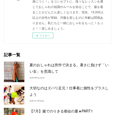
身につく！』をコンセプトに、様々なレッスンを通
じておしゃれの知識やルールを知ることで、服を着
ることがどんどん楽しくなります。現在、15,000人
以上の女性が登録。洋服を楽しむのに年齢は関係あ
りません。私たちと一緒におしゃれをもっと！もっ
と！！楽しみましょう。
フォロー
記事一覧
夏のおしゃれは所作で決まる。暑さに負けず「い
い女」を意識して
2026.08.04 04:01
大切なのはズバリ足元！仕事着に個性をプラスし
よう
2026.07.28 05:05
【7月】服でのりきる都会の夏☀️PART1