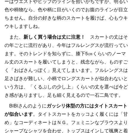
ーはウエストやヒップのラインを拾いがちですが、明るい
色や柄物なら、色や柄に目がいくのでお腹のラインが目立
ちません。自分の好きな柄のスカートを履けば、心もウキ
ウキしますしね。
また、
新しく買う場合は丈に注意！
スカートの丈はそ
の年ごとに流行があり、今年はフルレングスが流行ってい
ます。そのトレンドを知らずに、膝下5㎝くらいのノーマ
ル丈のスカートを履いてしまうと、残念ながら、ものすご
く「おばさんっぽく」見えてしまいます。フルレングスは
足さばきが難しい、小柄でロングスカートが似合わないと
いう方は、「くるぶしの少し上」くらいの丈を選べば今ど
き感がありますし、足も細く見えるので一石二鳥です。
BiBiさんのように
ガッシリ体型の方にはタイトスカート
が似合います
。タイトスカートをカッコよく履くには「甘
め」なコーディネートはＮＧ。フェミニンなブラウスより
シャープなシャツを合わせ、トップスはインして颯爽と着